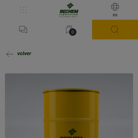
es
0
volver