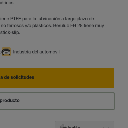
méricos
iene PTFE para la lubricación a largo plazo de
no ferrosos y/o plásticos. Berulub FH 28 tiene muy
tick-slip.
o
Industria del automóvil
sta de solicitudes
producto
Inglés