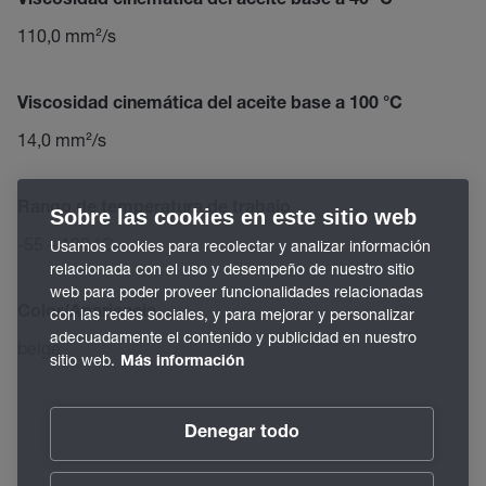
Viscosidad cinemática del aceite base a 40 °C
110,0 mm²/s
Viscosidad cinemática del aceite base a 100 °C
14,0 mm²/s
Rango de temperatura de trabajo
Sobre las cookies en este sitio web
-55 – 120 °C
Usamos cookies para recolectar y analizar información
relacionada con el uso y desempeño de nuestro sitio
web para poder proveer funcionalidades relacionadas
Color/Apariencia
con las redes sociales, y para mejorar y personalizar
adecuadamente el contenido y publicidad en nuestro
beige
sitio web.
Más información
Denegar todo