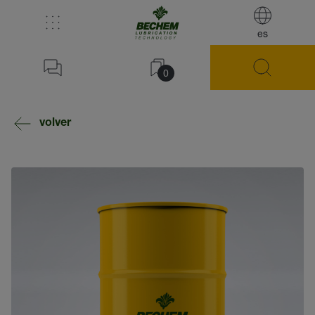
es
0
volver