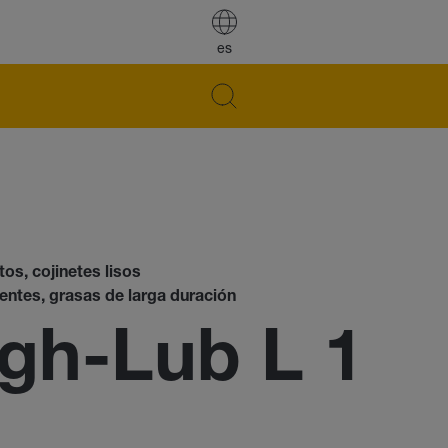
es
os, cojinetes lisos
lentes, grasas de larga duración
h-Lub L 1