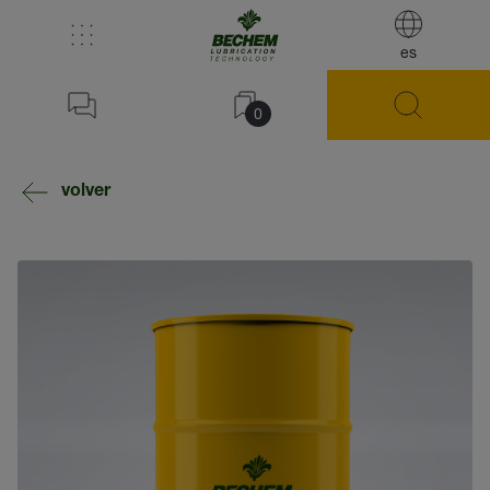
es
0
volver