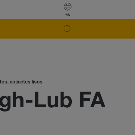
es
os, cojinetes lisos
gh-Lub FA