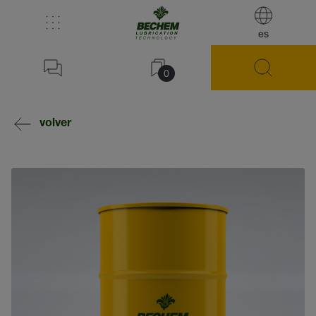
es
0
volver