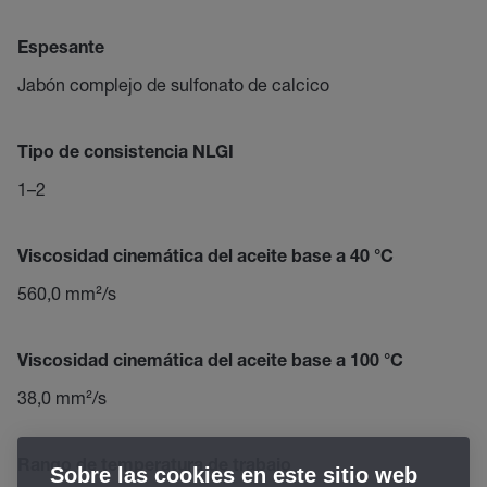
Espesante
Jabón complejo de sulfonato de calcico
Tipo de consistencia NLGI
1–2
Viscosidad cinemática del aceite base a 40 °C
560,0 mm²/s
Viscosidad cinemática del aceite base a 100 °C
38,0 mm²/s
Rango de temperatura de trabajo
Sobre las cookies en este sitio web