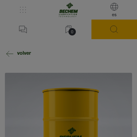
es
0
volver