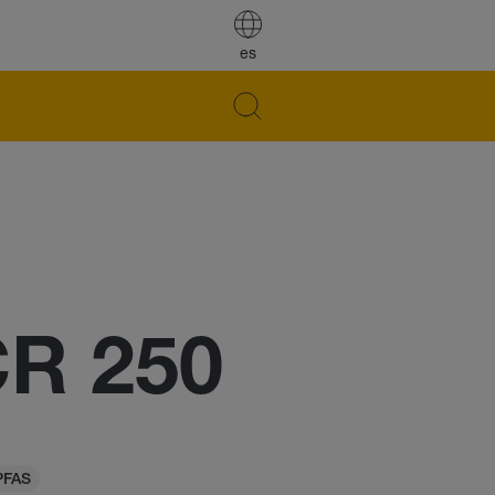
es
CR 250
PFAS