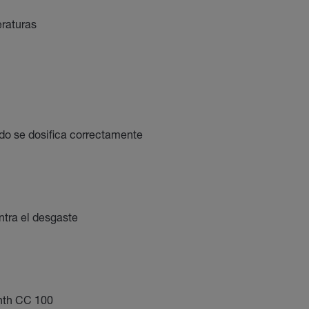
eraturas
do se dosifica correctamente
ntra el desgaste
nth CC 100