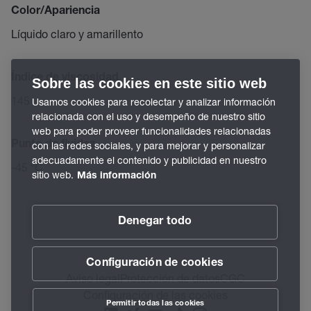
Color/Apariencia
Líquido claro y amarillento
Índice de viscosidad
Sobre las cookies en este sitio web
145
Usamos cookies para recolectar y analizar información
relacionada con el uso y desempeño de nuestro sitio
web para poder proveer funcionalidades relacionadas
Punto de fluidez
con las redes sociales, y para mejorar y personalizar
adecuadamente el contenido y publicidad en nuestro
-45 °C
sitio web.
Más información
Denegar todo
Configuración de cookies
Aviso legal
Protección de datos
CGC
Configuración de las cookies
Permitir todas las cookies