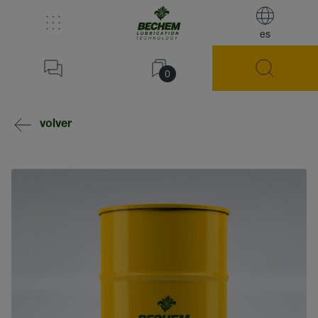
es
0
volver