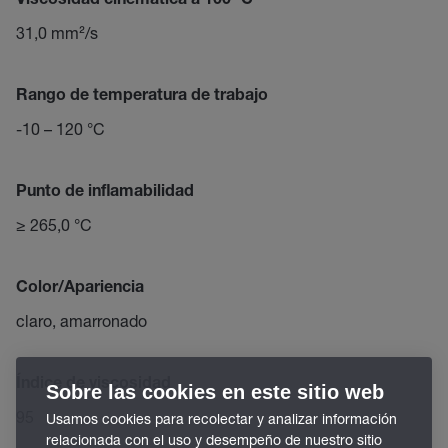
Viscosidad cinemática a 100 °C
31,0 mm²/s
Rango de temperatura de trabajo
-10 – 120 °C
Punto de inflamabilidad
≥ 265,0 °C
Color/Apariencia
claro, amarronado
Índice de viscosidad
Sobre las cookies en este sitio web
95
Usamos cookies para recolectar y analizar información
relacionada con el uso y desempeño de nuestro sitio