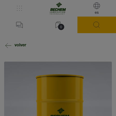
es
0
volver