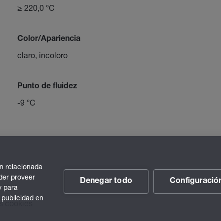
≥ 220,0 °C
Color/Apariencia
claro, incoloro
Punto de fluidez
-9 °C
n relacionada
der proveer
Denegar todo
Configuració
y para
 publicidad en
s cookies