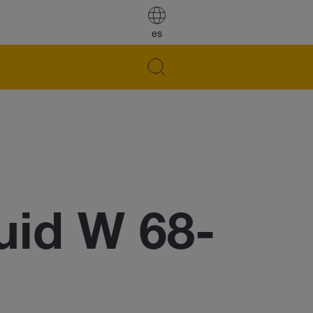
es
id W 68-