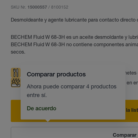
SKU Nr.
/ 8100152
15000557
Desmoldeante y agente lubricante para contacto directo 
BECHEM Fluid W 68-3H es un aceite desmoldante y lubrica
BECHEM Fluid W 68-3H no contiene componentes animale
secos.
Industria alimentaria y farmacéutica
Cojinetes
Comparar productos
Protección contra la corrosión
Disponible en e
Ahora puede comparar 4 productos
entre sí.
De acuerdo
Añadir a la li
Comparar 