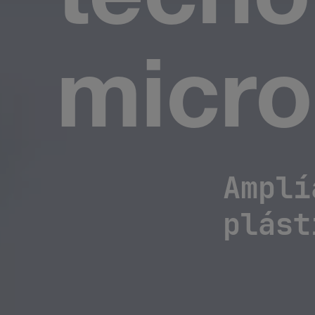
tecno
micro
Amplí
plást