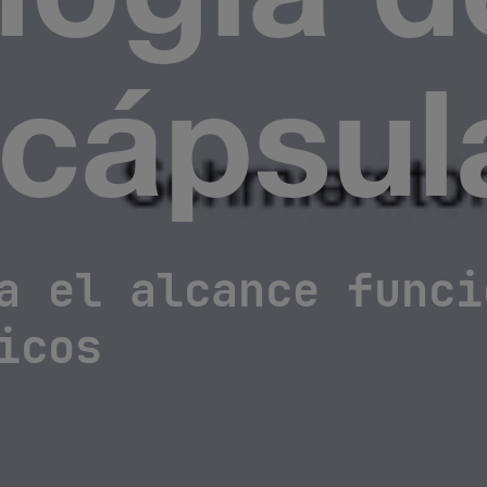
logía d
cápsul
a el alcance funci
icos