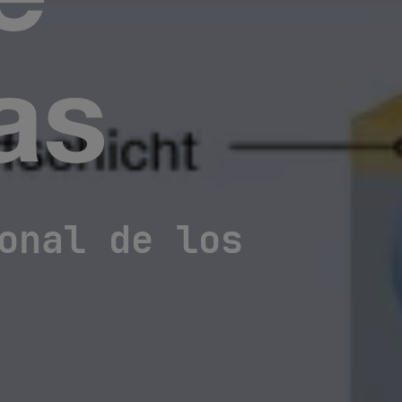
e
as
onal de los