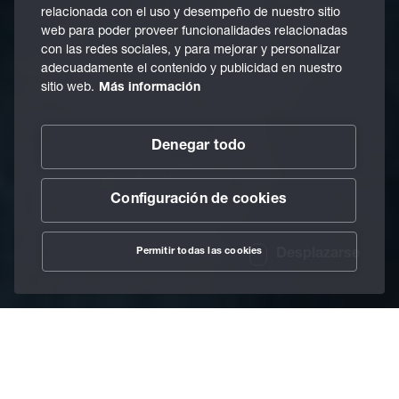
relacionada con el uso y desempeño de nuestro sitio
web para poder proveer funcionalidades relacionadas
con las redes sociales, y para mejorar y personalizar
adecuadamente el contenido y publicidad en nuestro
sitio web.
Más información
Denegar todo
Configuración de cookies
Permitir todas las cookies
Desplazarse
/
Lubricantes
/
Lubricantes de refrigeración
/
Home
Lubricantes refrigeradores mezclables con agua
/
BECHEM Avantin 524