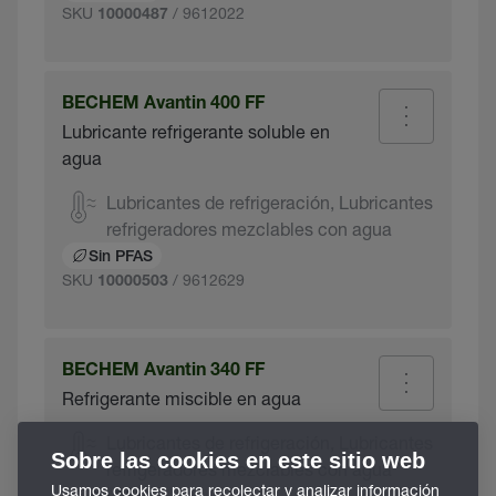
SKU
/ 9612022
10000487
BECHEM Avantin 400 FF
Lubricante refrigerante soluble en
agua
Lubricantes de refrigeración, Lubricantes
refrigeradores mezclables con agua
Sin PFAS
SKU
/ 9612629
10000503
BECHEM Avantin 340 FF
Refrigerante miscible en agua
Lubricantes de refrigeración, Lubricantes
Sobre las cookies en este sitio web
refrigeradores mezclables con agua
Usamos cookies para recolectar y analizar información