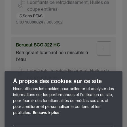
Lubrifiants de refroidissement, Huiles de
coupe entières
Sans PFAS
SKU
/ 9805802
10000624
Berucut SCO 322 HC
Réfrigérant lubrifiant non miscible à
l'eau
Lubrifiants de refroidissement, Huiles de
coupe entières
À propos des cookies sur ce site
Sans PFAS
Nous utilisons les cookies pour collecter et analyser des
SKU
/ 9761382
10000529
informations sur les performances et l'utilisation du site,
pour fournir des fonctionnalités de médias sociaux et
pour améliorer et personnaliser le contenu et les
publicités.
En savoir plus
Voir plus de produits