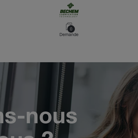
0
Demande
ns-nous