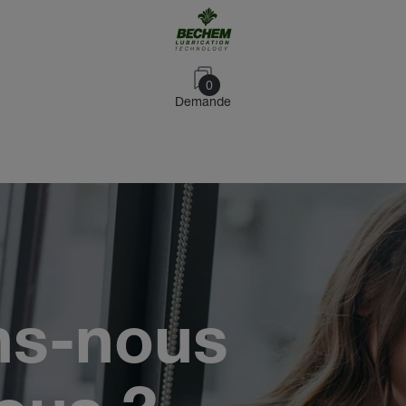
0
Demande
ns-nous