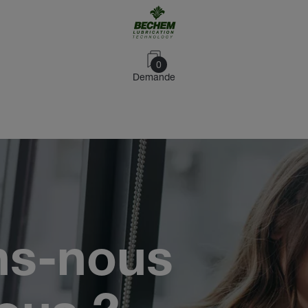
0
Demande
ns-nous