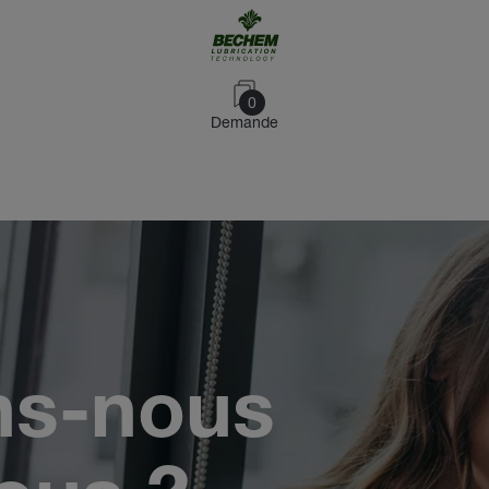
0
Demande
ns-nous