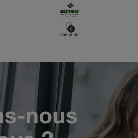
0
Demande
ns-nous