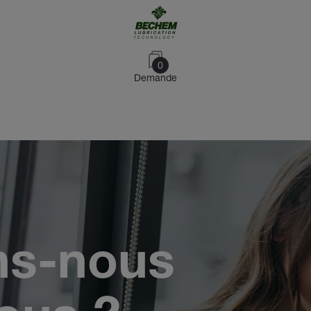
0
Demande
ns-nous