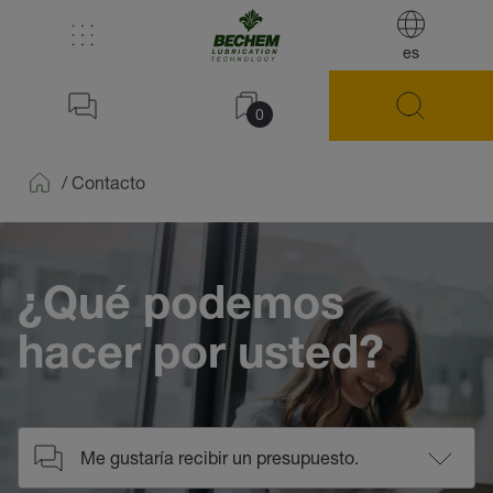
es
0
/
Contacto
Home
¿Qué podemos
hacer por usted?