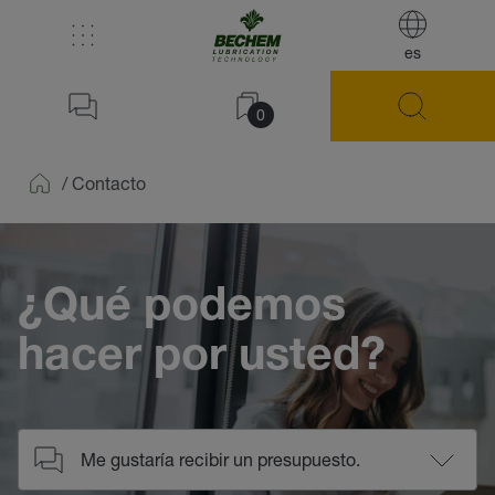
es
0
/
Contacto
Home
¿Qué podemos
hacer por usted?