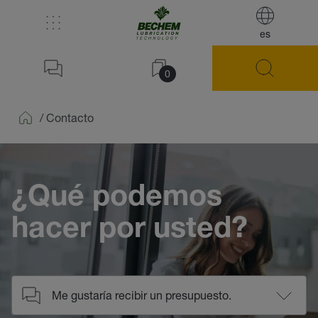
es
0
/
Contacto
Home
¿Qué podemos
hacer por usted?