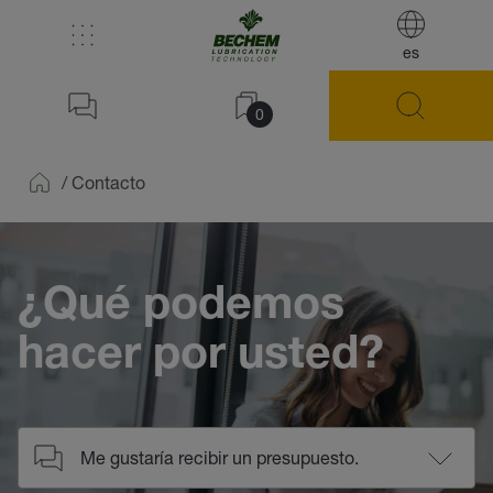
es
0
/
Contacto
Home
¿Qué podemos
hacer por usted?