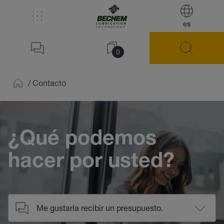
es
0
/
Contacto
Home
¿Qué podemos
hacer por usted?