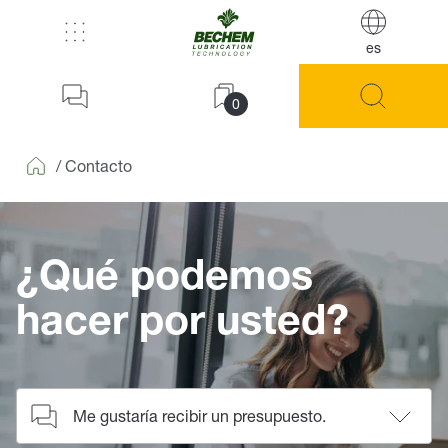
es
0
/
Contacto
Home
¿Qué podemos
hacer por usted?