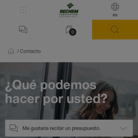
es
0
/
Contacto
Home
¿Qué podemos
hacer por usted?