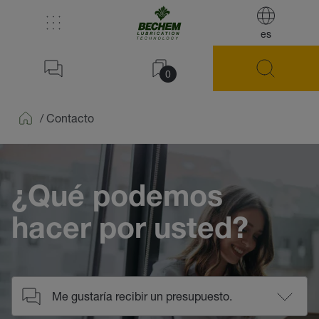
es
0
/
Contacto
Home
¿Qué podemos
hacer por usted?