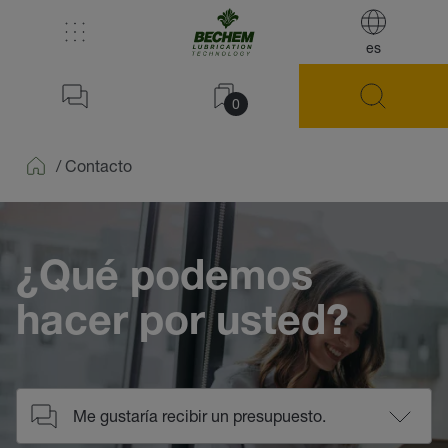
es
0
/
Contacto
Home
¿Qué podemos
hacer por usted?