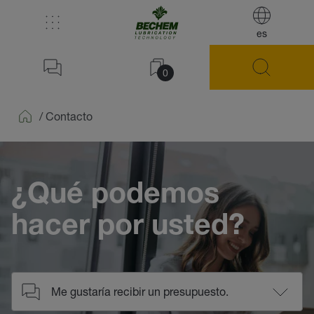
es
0
/
Contacto
Home
¿Qué podemos
hacer por usted?