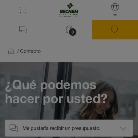
es
0
/
Contacto
Home
¿Qué podemos
hacer por usted?