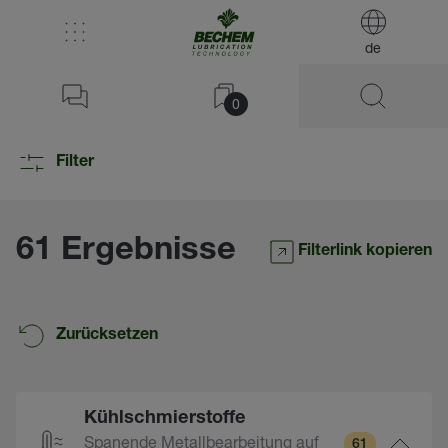
de
0
Filter
61 Ergebnisse
Filterlink kopieren
Zurücksetzen
Kühlschmierstoffe
Spanende Metallbearbeitung auf
61