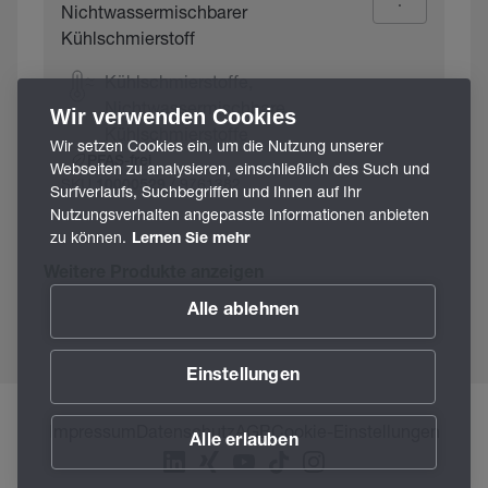
Nichtwassermischbarer
Kühlschmierstoff
Kühlschmierstoffe,
Nichtwassermischbare
Wir verwenden Cookies
Kühlschmierstoffe
Wir setzen Cookies ein, um die Nutzung unserer
PFAS-frei
Webseiten zu analysieren, einschließlich des Such und
SKU
/ 9761382
10000529
Surfverlaufs, Suchbegriffen und Ihnen auf Ihr
Nutzungsverhalten angepasste Informationen anbieten
zu können.
Lernen Sie mehr
Weitere Produkte anzeigen
Alle ablehnen
Einstellungen
Impressum
Datenschutz
AGB
Cookie-Einstellungen
Alle erlauben