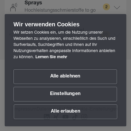
Sprays
2
Hochleistungsschmierstoffe to go
Wir verwenden Cookies
Korrosionsschutzmittel
Wir setzen Cookies ein, um die Nutzung unserer
10
Profi am Werkstück: Beruprotect
Webseiten zu analysieren, einschließlich des Such und
Surfverlaufs, Suchbegriffen und Ihnen auf Ihr
Nutzungsverhalten angepasste Informationen anbieten
zu können.
Lernen Sie mehr
Alle ablehnen
Einstellungen
Impressum
Datenschutz
AGB
Cookie-Einstellungen
Alle erlauben