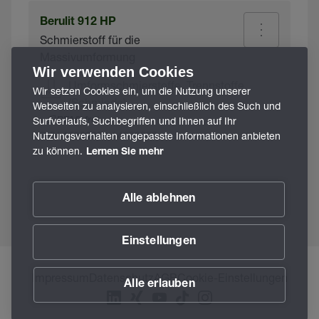
Berulit 912 HP
Schmierstoff für die
Massivumformung
Wir verwenden Cookies
Umformschmierstoffe, Trennstoffe
Wir setzen Cookies ein, um die Nutzung unserer
(Schmiede)
Webseiten zu analysieren, einschließlich des Such und
Surfverlaufs, Suchbegriffen und Ihnen auf Ihr
PFAS-frei
SKU
/ 4900209
Nutzungsverhalten angepasste Informationen anbieten
10000026
zu können.
Lernen Sie mehr
Alle ablehnen
Einstellungen
Impressum
Datenschutz
AGB
Cookie-Einstellungen
Alle erlauben