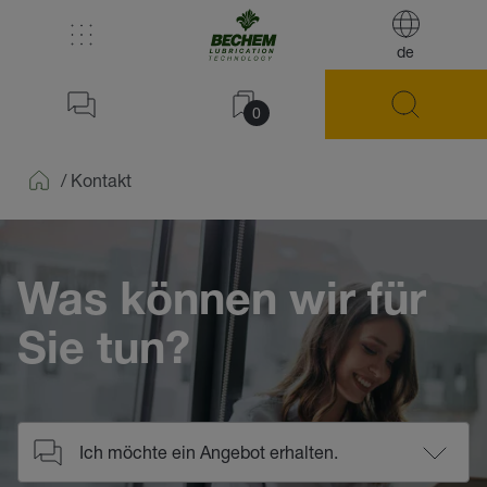
de
0
/
Kontakt
Home
Was können wir für
Sie tun?