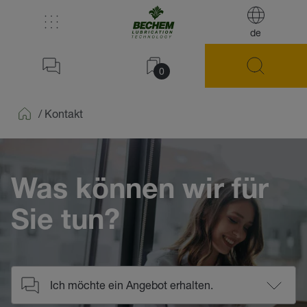
de
0
/
Kontakt
Home
Was können wir für
Sie tun?