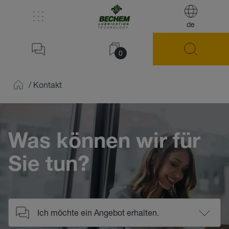
de
0
/
Kontakt
Home
Was können wir für
Sie tun?