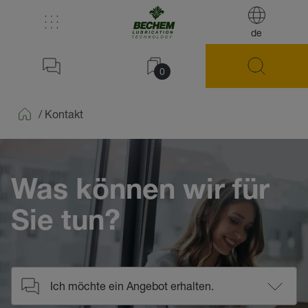
de
0
/
Kontakt
Home
Was können wir für
Sie tun?