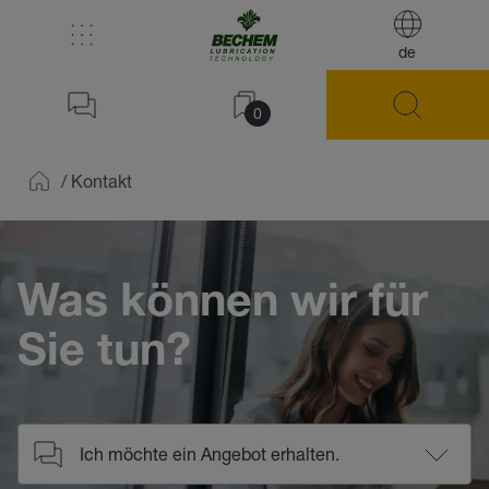
de
0
/
Kontakt
Home
Was können wir für
Sie tun?