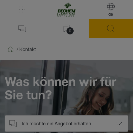
de
0
/
Kontakt
Home
Was können wir für
Sie tun?