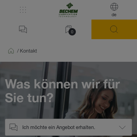
de
0
/
Kontakt
Home
Was können wir für
Sie tun?