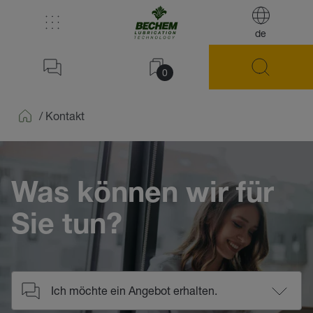
de
0
/
Kontakt
Home
Was können wir für
Sie tun?