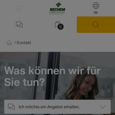
de
0
/
Kontakt
Home
Was können wir für
Sie tun?